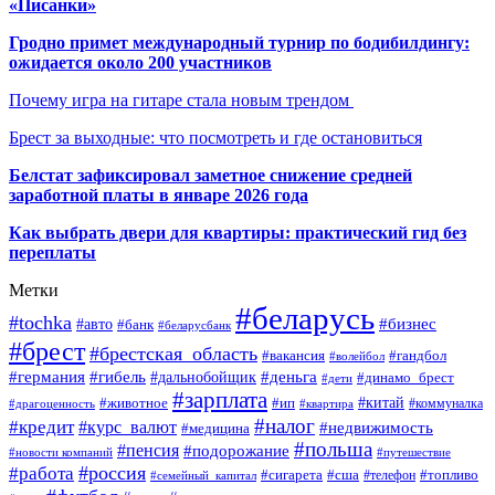
«Писанки»
Гродно примет международный турнир по бодибилдингу:
ожидается около 200 участников
Почему игра на гитаре стала новым трендом
Брест за выходные: что посмотреть и где остановиться
Белстат зафиксировал заметное снижение средней
заработной платы в январе 2026 года
Как выбрать двери для квартиры: практический гид без
переплаты
Метки
#беларусь
#tochka
#бизнес
#авто
#банк
#беларусбанк
#брест
#брестская_область
#гандбол
#вакансия
#волейбол
#германия
#деньга
#гибель
#дальнобойщик
#динамо_брест
#дети
#зарплата
#ип
#китай
#животное
#коммуналка
#драгоценность
#квартира
#налог
#кредит
#курс_валют
#недвижимость
#медицина
#польша
#пенсия
#подорожание
#новости компаний
#путешествие
#россия
#работа
#сигарета
#сша
#телефон
#топливо
#семейный_капитал