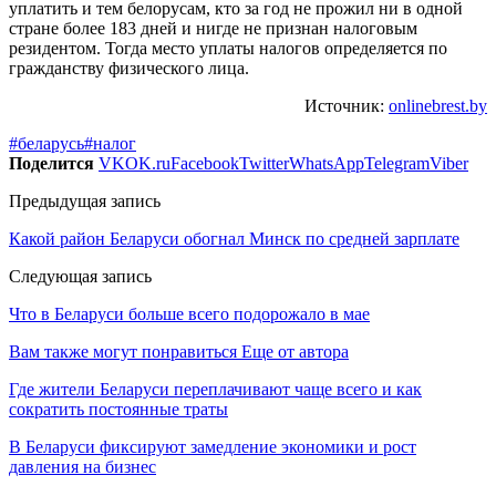
уплатить и тем белорусам, кто за год не прожил ни в одной
стране более 183 дней и нигде не признан налоговым
резидентом. Тогда место уплаты налогов определяется по
гражданству физического лица.
Источник:
onlinebrest.by
#беларусь
#налог
Поделится
VK
OK.ru
Facebook
Twitter
WhatsApp
Telegram
Viber
Предыдущая запись
Какой район Беларуси обогнал Минск по средней зарплате
Следующая запись
Что в Беларуси больше всего подорожало в мае
Вам также могут понравиться
Еще от автора
Где жители Беларуси переплачивают чаще всего и как
сократить постоянные траты
В Беларуси фиксируют замедление экономики и рост
давления на бизнес