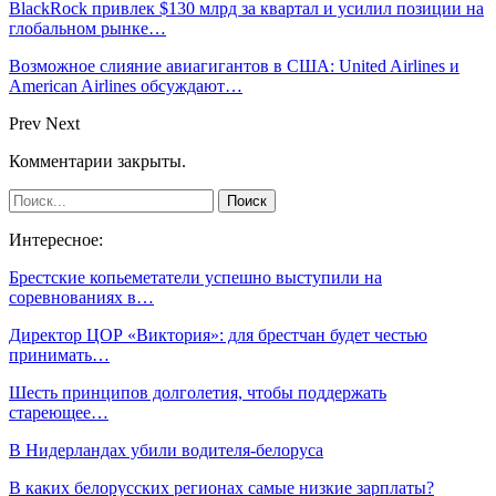
BlackRock привлек $130 млрд за квартал и усилил позиции на
глобальном рынке…
Возможное слияние авиагигантов в США: United Airlines и
American Airlines обсуждают…
Prev
Next
Комментарии закрыты.
Интересное:
Брестские копьеметатели успешно выступили на
соревнованиях в…
Директор ЦОР «Виктория»: для брестчан будет честью
принимать…
Шесть принципов долголетия, чтобы поддержать
стареющее…
В Нидерландах убили водителя-белоруса
В каких белорусских регионах самые низкие зарплаты?