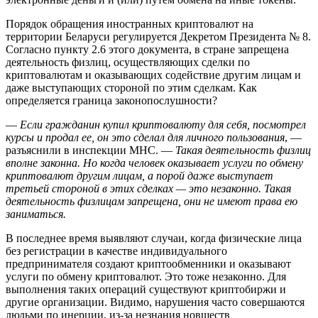
Порядок обращения иностранных криптовалют на
территории Беларуси регулируется Декретом Президента № 8.
Согласно пункту 2.6 этого документа, в стране запрещена
деятельность физлиц, осуществляющих сделки по
криптовалютам и оказывающих содействие другим лицам и
даже выступающих стороной по этим сделкам. Как
определяется граница законопослушности?
—
Если гражданин купил криптовалюту для себя, посмотрел
курсы и продал ее, он это сделал для личного пользования
, —
разъяснили в инспекции МНС. —
Такая деятельность физлиц
вполне законна. Но когда человек оказывает услуги по обмену
криптовалют другим лицам, а порой даже выступает
третьей стороной в этих сделках — это незаконно. Такая
деятельность физлицам запрещена, они не имеют права ею
заниматься.
В последнее время выявляют случаи, когда физические лица
без регистрации в качестве индивидуального
предпринимателя создают криптообменники и оказывают
услуги по обмену криптовалют. Это тоже незаконно. Для
выполнения таких операций существуют криптобиржи и
другие организации. Видимо, нарушения часто совершаются
людьми по инерции, из-за незнания новшеств