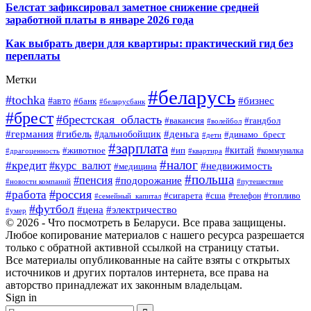
Белстат зафиксировал заметное снижение средней
заработной платы в январе 2026 года
Как выбрать двери для квартиры: практический гид без
переплаты
Метки
#беларусь
#tochka
#бизнес
#авто
#банк
#беларусбанк
#брест
#брестская_область
#гандбол
#вакансия
#волейбол
#германия
#деньга
#гибель
#дальнобойщик
#динамо_брест
#дети
#зарплата
#ип
#китай
#животное
#коммуналка
#драгоценность
#квартира
#налог
#кредит
#курс_валют
#недвижимость
#медицина
#польша
#пенсия
#подорожание
#новости компаний
#путешествие
#россия
#работа
#сигарета
#сша
#телефон
#топливо
#семейный_капитал
#футбол
#цена
#электричество
#умер
© 2026 - Что посмотреть в Беларуси. Все права защищены.
Любое копирование материалов с нашего ресурса разрешается
только с обратной активной ссылкой на страницу статьи.
Все материалы опубликованные на сайте взяты с открытых
источников и других порталов интернета, все права на
авторство принадлежат их законным владельцам.
Sign in