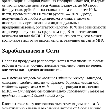
организаций и индивидуальных предпринимателей, которые
являются резидентами Республики Беларусь, до 60 тысяч
белорусских рублей в год ставка налога составляет 10 %, с
части, превысившей 60 тысяч рублей, — 20 %. Доход,
полученный от любого физического лица, а также от
иностранных организаций и индивидуальных
предпринимателей, облагается налогом 10 % вне зависимости
от размера полученных средств за год. В эти отчисления
включена оплата ФСЗН. Подробный список тех, кто может
воспользоваться этим видом налога, размещен на сайте МНС.
Зарабатываем в Сети
Налог на профдоход распространяется в том числе на любые
работы и услуги, осуществляемые удаленно через интернет,
вне места нахождения исполнителя.
—
В первую очередь он касается айтишников-фрилансеров,
которые находили заказы на фриланс-биржах, писали код,
создавали программы и т. д.
, — подчеркнули в инспекции
МНС. —
Они вправе самостоятельно использовать налог на
профессиональный доход в 2023 году.
Блогеры тоже могу воспользоваться этим видом налога. За
монетизацию канала и рекламные доходы от Google нужно