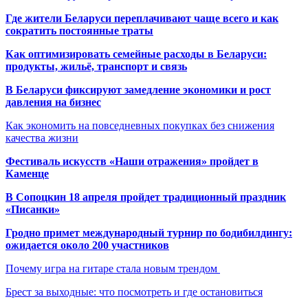
Где жители Беларуси переплачивают чаще всего и как
сократить постоянные траты
Как оптимизировать семейные расходы в Беларуси:
продукты, жильё, транспорт и связь
В Беларуси фиксируют замедление экономики и рост
давления на бизнес
Как экономить на повседневных покупках без снижения
качества жизни
Фестиваль искусств «Наши отражения» пройдет в
Каменце
В Сопоцкин 18 апреля пройдет традиционный праздник
«Писанки»
Гродно примет международный турнир по бодибилдингу:
ожидается около 200 участников
Почему игра на гитаре стала новым трендом
Брест за выходные: что посмотреть и где остановиться