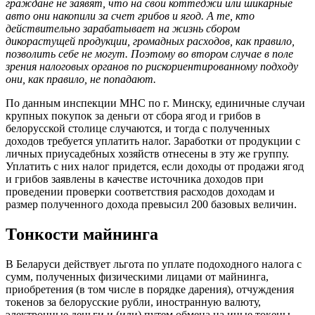
граждане не заявят, что на свои коттеджи или шикарные
авто они накопили за счет грибов и ягод. А те, кто
действительно зарабатывает на жизнь сбором
дикорастущей продукции, громадных расходов, как правило,
позволить себе не могут. Поэтому во втором случае в поле
зрения налоговых органов по рискориентированному подходу
они, как правило, не попадают.
По данным инспекции МНС по г. Минску, единичные случаи
крупных покупок за деньги от сбора ягод и грибов в
белорусской столице случаются, и тогда с полученных
доходов требуется уплатить налог. Заработки от продукции с
личных приусадебных хозяйств отнесены в эту же группу.
Уплатить с них налог придется, если доходы от продажи ягод
и грибов заявлены в качестве источника доходов при
проведении проверки соответствия расходов доходам и
размер полученного дохода превысил 200 базовых величин.
Тонкости майнинга
В Беларуси действует льгота по уплате подоходного налога с
сумм, полученных физическими лицами от майнинга,
приобретения (в том числе в порядке дарения), отчуждения
токенов за белорусские рубли, иностранную валюту,
электронные деньги и (или) путем обмена на иные токены.