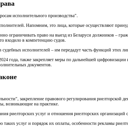
права
просам исполнительного производства".
сполнителей. Напомним, это лица, которые осуществляют прину
нно ограничивать право на выезд из Беларуси должников – граж
то входило в компетенцию судов.
в судебных исполнителей – им передадут часть функций этих ли
 2024 года, также закрепляет меры по дальнейшей цифровизаци
полнительных документов.
аконе
ьности", закрепление правового регулирования риелторской дея
сы, возникающие на практике.
зания риелторских услуг и отношения риелторских организаций 
ию таких услуг и порядок их оплаты, особенности рекламы рие