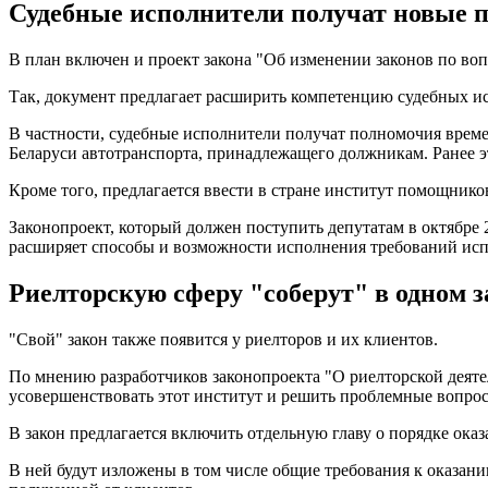
Судебные исполнители получат новые 
В план включен и проект закона "Об изменении законов по во
Так, документ предлагает расширить компетенцию судебных и
В частности, судебные исполнители получат полномочия време
Беларуси автотранспорта, принадлежащего должникам. Ранее э
Кроме того, предлагается ввести в стране институт помощнико
Законопроект, который должен поступить депутатам в октябре
расширяет способы и возможности исполнения требований ис
Риелторскую сферу "соберут" в одном з
"Свой" закон также появится у риелторов и их клиентов.
По мнению разработчиков законопроекта "О риелторской деятел
усовершенствовать этот институт и решить проблемные вопро
В закон предлагается включить отдельную главу о порядке ока
В ней будут изложены в том числе общие требования к оказан