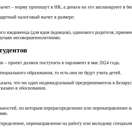
чет – норму пропишут в НК, а деньги на это запланируют в бюд
дартный налоговый вычет в размере:
дого иждивенца (для вдов (вдовцов), одинокого родителя, приемн
случаях несовершеннолетними.
тудентов
и – проект должен поступить в парламент в мае 2024 года.
ециального образования, то есть они не будут учить детей.
казала, что ни один индивидуальный предприниматель в Белару
казано в обосновании.
ьностей, по которым перераспределение или перенаправление на
ами.
ределение, перенаправление на работу или молодому специалист