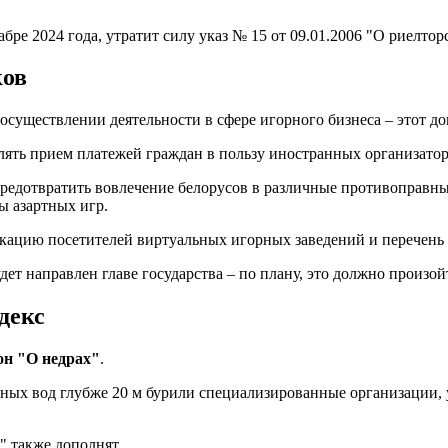
бре 2024 года, утратит силу указ № 15 от 09.01.2006 "О риелтор
ков
осуществлении деятельности в сфере игорного бизнеса – этот до
лять прием платежей граждан в пользу иностранных организатор
редотвратить вовлечение белорусов в различные противоправные
ы азартных игр.
кацию посетителей виртуальных игорных заведений и перечень 
удет направлен главе государства – по плану, это должно произой
декс
он "О недрах"
.
ных вод глубже 20 м бурили специализированные организации, у
" также дополнят.