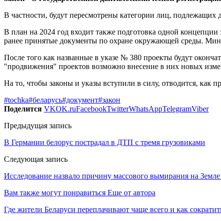
В частности, будут пересмотрены категории лиц, подлежащих 
В план на 2024 год входит также подготовка одной концепции
ранее принятые документы по охране окружающей среды. Минп
После того как названные в указе № 380 проекты будут окончате
"продвижения" проектов возможно внесение в них новых изме
На то, чтобы законы и указы вступили в силу, отводится, как пр
#tochka
#беларусь
#документ
#закон
Поделится
VK
OK.ru
Facebook
Twitter
WhatsApp
Telegram
Viber
Предыдущая запись
В Германии белорус пострадал в ДТП с тремя грузовиками
Следующая запись
Исследование назвало причину массового вымирания на Земле 
Вам также могут понравиться
Еще от автора
Где жители Беларуси переплачивают чаще всего и как сократи