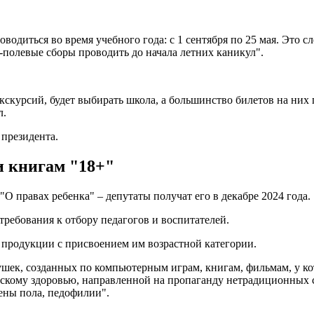
водиться во время учебного года: с 1 сентября по 25 мая. Это 
но-полевые сборы проводить до начала летних каникул".
кскурсий, будет выбирать школа, а большинство билетов на них 
л.
президента.
и книгам "18+"
"О правах ребенка" – депутаты получат его в декабре 2024 года.
требования к отбору педагогов и воспитателей.
продукции с присвоением им возрастной категории.
ушек, созданных по компьютерным играм, книгам, фильмам, у ко
ческому здоровью, направленной на пропаганду нетрадиционных
ены пола, педофилии".