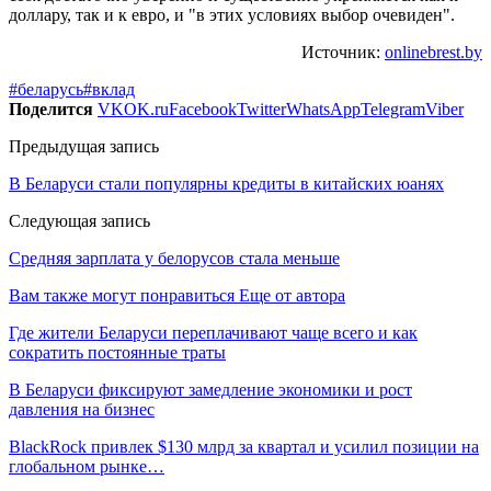
доллару, так и к евро, и "в этих условиях выбор очевиден".
Источник:
onlinebrest.by
#беларусь
#вклад
Поделится
VK
OK.ru
Facebook
Twitter
WhatsApp
Telegram
Viber
Предыдущая запись
В Беларуси стали популярны кредиты в китайских юанях
Следующая запись
Средняя зарплата у белорусов стала меньше
Вам также могут понравиться
Еще от автора
Где жители Беларуси переплачивают чаще всего и как
сократить постоянные траты
В Беларуси фиксируют замедление экономики и рост
давления на бизнес
BlackRock привлек $130 млрд за квартал и усилил позиции на
глобальном рынке…