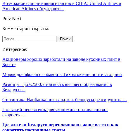
Возможное слияние авиагигантов в США: United Airlines и
American Airlines обсуждают…
Prev
Next
Комментарии закрыты.
Интересное:
Акционеры хорошо заработали на заводе кухонных плит в
Бресте
Моряк дрейфовал с собакой в Тихом океане почти сто дней
Разница – до €2500: стоимость высшего образования в
Беларуси…
Статистика Нацбанка показала, как белорусы реагируют на…
Польский перевозчик для экономии топлива снизил
скорость…
Где жители Беларуси переплачивают чаще всего и как
сократить постоянные траты