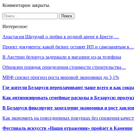
Комментарии закрыты.
Интересное:
Анастасия Шкурдай о любви к родной арене в Бресте,…
Проект документа: какой бизнес оставят ИП и самозанятым в…
В Австрии белоруса задержали в магазине из-за телефона
Обновлен порядок определения стоимости строительства…
МВФ снизил прогноз роста мировой экономики до 3,1%
Где жители Беларуси переплачивают чаще всего и как сокр
Как оптимизировать семейные расходы в Беларуси: продукт
В Беларуси фиксируют замедление экономики и рост давлен
Как экономить на повседневных покупках без снижения качес
Фестиваль искусств «Наши отражения» пройдет в Каменце