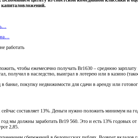
ы капиталовложений.
ть…
я на…
ложить, чтобы ежемесячно получать Br1630 – среднюю зарплату в
ал, получил в наследство, выиграл в лотерею или в казино (тако
 в банке, покупку недвижимости для сдачи в аренду или готовог
 сейчас составляет 13%. Деньги нужно положить минимум на год
 год мы должны заработать Br19 560. Это и есть 13% годовых от
рсе 2,85.
хранением сбережений в белорусских рублях. Возврат вкладов га