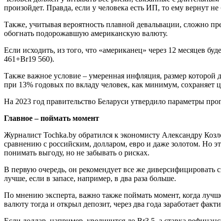
произойдет. Правда, если у человека есть ИП, то ему вернут не
Также, учитывая вероятность плавной девальвации, сложно предс
обогнать подорожавшую американскую валюту.
Если исходить, из того, что «американец» через 12 месяцев буд
461+Br19 560).
Также важное условие – умеренная инфляция, размер которой д
при 13% годовых по вкладу человек, как минимум, сохраняет ц
На 2023 год правительство Беларуси утвердило параметры про
Главное – поймать момент
Журналист Tochka.by обратился к экономисту Александру Козло
сравнению с российским, долларом, евро и даже золотом. Но э
понимать выгоду, но не забывать о рисках.
В первую очередь, он рекомендует все же диверсифицировать с
лучше, если в запасе, например, в два раза больше.
По мнению эксперта, важно также поймать момент, когда лучше
валюту тогда и открыл депозит, через два года заработает фак
Если доллар, например, увеличится до Br3,5, а ставка рефинанс