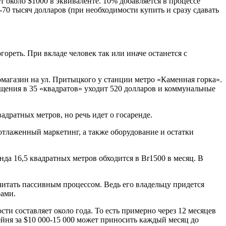
т около $1000 в эквиваленте. 10% добавляется в процессе
-70 тысяч долларов (при необходимости купить и сразу сдавать
ореть. При вкладе человек так или иначе останется с
магазин на ул. Притыцкого у станции метро «Каменная горка».
мещения в 35 «квадратов» уходит 520 долларов и коммунальные
адратных метров, но речь идет о госаренде.
тлаженный маркетинг, а также оборудование и остатки
нда 16,5 квадратных метров обходится в Br1500 в месяц. В
считать пассивным процессом. Ведь его владельцу придется
рами.
ти составляет около года. То есть примерно через 12 месяцев
йня за $10 000-15 000 может приносить каждый месяц до