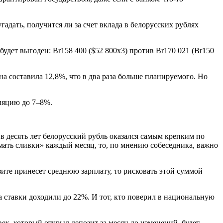
гадать, получится ли за счет вклада в белорусских рублях
 будет выгоден: Br158 400 ($52 800х3) против Br170 021 (Br150
а составила 12,8%, что в два раза больше планируемого. Но
ляцию до 7–8%.
 в десять лет белорусский рубль оказался самым крепким по
имать сливки» каждый месяц, то, по мнению собеседника, важно
зите принесет среднюю зарплату, то рисковать этой суммой
а ставки доходили до 22%. И тот, кто поверил в национальную
век, который открыл депозит за месяц до изменений, будет