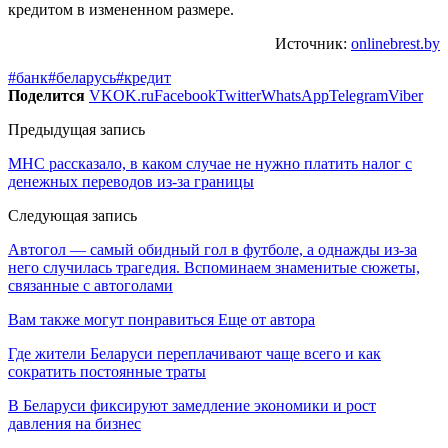
кредитом в измененном размере.
Источник:
onlinebrest.by
#банк
#беларусь
#кредит
Поделится
VK
OK.ru
Facebook
Twitter
WhatsApp
Telegram
Viber
Предыдущая запись
МНС рассказало, в каком случае не нужно платить налог с
денежных переводов из-за границы
Следующая запись
Автогол — самый обидный гол в футболе, а однажды из-за
него случилась трагедия. Вспоминаем знаменитые сюжеты,
связанные с автоголами
Вам также могут понравиться
Еще от автора
Где жители Беларуси переплачивают чаще всего и как
сократить постоянные траты
В Беларуси фиксируют замедление экономики и рост
давления на бизнес