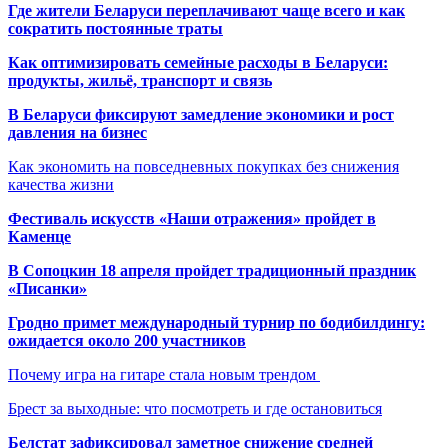
Где жители Беларуси переплачивают чаще всего и как
сократить постоянные траты
Как оптимизировать семейные расходы в Беларуси:
продукты, жильё, транспорт и связь
В Беларуси фиксируют замедление экономики и рост
давления на бизнес
Как экономить на повседневных покупках без снижения
качества жизни
Фестиваль искусств «Наши отражения» пройдет в
Каменце
В Сопоцкин 18 апреля пройдет традиционный праздник
«Писанки»
Гродно примет международный турнир по бодибилдингу:
ожидается около 200 участников
Почему игра на гитаре стала новым трендом
Брест за выходные: что посмотреть и где остановиться
Белстат зафиксировал заметное снижение средней