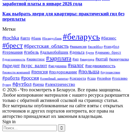
заработной платы в январе 2026 года
Как выбрать двери для квартиры: практический гид без
переплаты
Метки
#беларусь
#tochka
#бизнес
#авто
#банк
#беларусбанк
#брест
#брестская_область
#гандбол
#вакансия
#волейбол
#германия
#деньга
#гибель
#дальнобойщик
#динамо_брест
#дети
#зарплата
#ип
#китай
#животное
#коммуналка
#драгоценность
#квартира
#налог
#кредит
#курс_валют
#недвижимость
#медицина
#польша
#пенсия
#подорожание
#новости компаний
#путешествие
#россия
#работа
#сигарета
#сша
#телефон
#топливо
#семейный_капитал
#футбол
#цена
#электричество
#умер
© 2026 - Что посмотреть в Беларуси. Все права защищены.
Любое копирование материалов с нашего ресурса разрешается
только с обратной активной ссылкой на страницу статьи.
Все материалы опубликованные на сайте взяты с открытых
источников и других порталов интернета, все права на
авторство принадлежат их законным владельцам.
Sign in