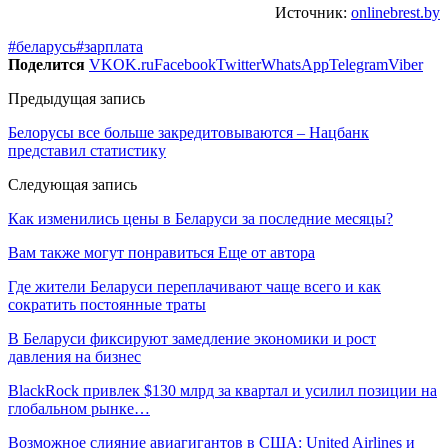
Источник:
onlinebrest.by
#беларусь
#зарплата
Поделится
VK
OK.ru
Facebook
Twitter
WhatsApp
Telegram
Viber
Предыдущая запись
Белорусы все больше закредитовываются – Нацбанк
представил статистику
Следующая запись
Как изменились цены в Беларуси за последние месяцы?
Вам также могут понравиться
Еще от автора
Где жители Беларуси переплачивают чаще всего и как
сократить постоянные траты
В Беларуси фиксируют замедление экономики и рост
давления на бизнес
BlackRock привлек $130 млрд за квартал и усилил позиции на
глобальном рынке…
Возможное слияние авиагигантов в США: United Airlines и