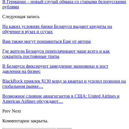
В Германии – новый случай обмана со старыми белорусскими
рублями
Следующая запись
На каких условиях банки Беларуси выдают кредиты на
обучение в вузах и ссузах
Вам также могут понравиться
Еще от автора
Где жители Беларуси переплачивают чаще всего и как
сократить постоянные траты
В Беларуси фиксируют замедление экономики и рост
давления на бизнес
BlackRock привлек $130 млрд за квартал и усилил позиции на
глобальном рынке…
Возможное слияние авиагигантов в США: United Airlines и
American Airlines обсуждают…
Prev
Next
Комментарии закрыты.