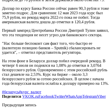
Доллар по курсу Банка России сейчас равен 90,3 рубля и тоже
заметно подрос. Для сравнения: 12 мая 2023 года курс был
75,9 рубля, но рекорд марта 2022-го пока не побит. Тогда
американская валюта дошла до отметки в 120,4 рубля.
Первый зампред Центробанка России Дмитрий Тулин заявил,
что эта тенденция не несет угроз для банковского сектора.
"Нас больше беспокоит сам факт того, что быстро ее
(валютную позицию банков – Sputnik) сбалансировать не
удается", – отметил представитель регулятора.
На этом фоне в Беларуси доллар побил очередной рекорд. В
четверг 6 июля он поднялся на 1,08% до отметки в 3,0764
белорусского рубля. Одновременно с этим российский рубль
стал дешевле на 2,53%. Курс на бирже – около 3,3
белорусского рубля за сотню российских. В целом с начала
года белорусская валюта ослабла к доллару примерно на 13%.
#беларусь
#курс_валют
Поделится
VK
OK.ru
Facebook
Twitter
WhatsApp
Telegram
Viber
Предыдущая запись