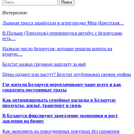
Интересное:
Лыжная трасса заработала в агрогородке Мир (Брестская…
В Польше (Тересполь) перевернулся автобус с белорусами,
есть…
Назвали число белорусов, которые решили копить на
вторую…
Белстат назвал среднюю зарплату за май
Цены падают или растут? Белстат опубликовал свежие цифры
Где жители Беларуси переплачивают чаще всего и как
сократить постоянные траты
Как оптимизировать семейные расходы в Беларуси:
продукты, жильё, транспорт и связь
В Беларуси фиксируют замедление экономики и рост
давления на бизнес
Как экономить на повседневных покупках без снижения