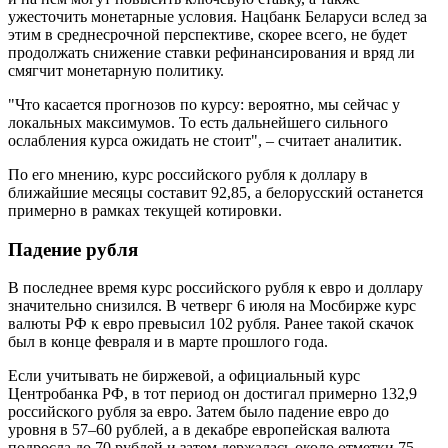
ужесточить монетарные условия. Нацбанк Беларуси вслед за
этим в среднесрочной перспективе, скорее всего, не будет
продолжать снижение ставки рефинансирования и вряд ли
смягчит монетарную политику.
"Что касается прогнозов по курсу: вероятно, мы сейчас у
локальных максимумов. То есть дальнейшего сильного
ослабления курса ожидать не стоит", – считает аналитик.
По его мнению, курс российского рубля к доллару в
ближайшие месяцы составит 92,85, а белорусский останется
примерно в рамках текущей котировки.
Падение рубля
В последнее время курс российского рубля к евро и доллару
значительно снизился. В четверг 6 июля на Мосбирже курс
валюты РФ к евро превысил 102 рубля. Ранее такой скачок
был в конце февраля и в марте прошлого года.
Если учитывать не биржевой, а официальный курс
Центробанка РФ, в тот период он достигал примерно 132,9
российского рубля за евро. Затем было падение евро до
уровня в 57–60 рублей, а в декабре европейская валюта
подросла до 70 рублей и затем держалась около отметки 75.