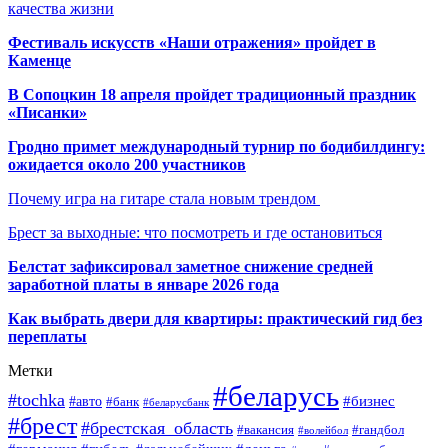
качества жизни
Фестиваль искусств «Наши отражения» пройдет в
Каменце
В Сопоцкин 18 апреля пройдет традиционный праздник
«Писанки»
Гродно примет международный турнир по бодибилдингу:
ожидается около 200 участников
Почему игра на гитаре стала новым трендом
Брест за выходные: что посмотреть и где остановиться
Белстат зафиксировал заметное снижение средней
заработной платы в январе 2026 года
Как выбрать двери для квартиры: практический гид без
переплаты
Метки
#беларусь
#tochka
#бизнес
#авто
#банк
#беларусбанк
#брест
#брестская_область
#гандбол
#вакансия
#волейбол