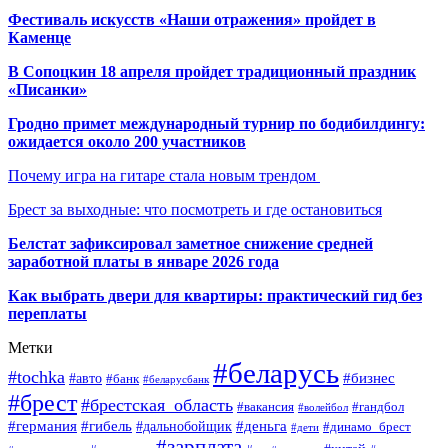
Фестиваль искусств «Наши отражения» пройдет в
Каменце
В Сопоцкин 18 апреля пройдет традиционный праздник
«Писанки»
Гродно примет международный турнир по бодибилдингу:
ожидается около 200 участников
Почему игра на гитаре стала новым трендом
Брест за выходные: что посмотреть и где остановиться
Белстат зафиксировал заметное снижение средней
заработной платы в январе 2026 года
Как выбрать двери для квартиры: практический гид без
переплаты
Метки
#беларусь
#tochka
#бизнес
#авто
#банк
#беларусбанк
#брест
#брестская_область
#гандбол
#вакансия
#волейбол
#германия
#деньга
#гибель
#дальнобойщик
#динамо_брест
#дети
#зарплата