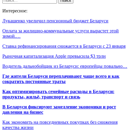
Интересное:
Лукашенко увеличил пенсионный бюджет Беларуси
Оплата за жилищно-коммунальные услуги вырастет этой
зимой.…
Ставка рефинансирования снижается в Беларуси с 23 января
Рыночная капитализация Apple превысила $3 трлн
Водитель дальнобойщик из Беларуси: европейцы повально…
Где жители Беларуси переплачивают чаще всего и как
сократить постоянные траты
Как оптимизировать семейные расходы в Беларуси:
продукты, жильё, транспорт и связь
В Беларуси фиксируют замедление экономики и рост
давления на бизнес
Как экономить на повседневных покупках без снижения
качества жизни