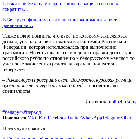
Где жители Беларуси переплачивают чаще всего и как
сократить…
В Беларуси фиксируют замедление экономики и рост
давления на…
Также важно помнить, что курс, по которому зачисляются
деньги, устанавливается платежной системой Российской
Федерации, которая использовалась при выполнении
транзакции. Но есть нюанс: если в день отправки денег курс
российского рубля по отношению к белорусскому менялся, то
уже после зачисления средств на карту выполняется
перерасчет.
–
Рекомендуем проверить счет. Возможно, курсовая разница
будет начислена через несколько дней,
– посоветовали
специалисты.
Источник:
onlinebrest.by
#беларусь
#первод
Поделится
VK
OK.ru
Facebook
Twitter
WhatsApp
Telegram
Viber
Предыдущая запись
В Беларуси в декабре подорожают сигареты, некоторые –