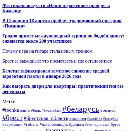
Фестиваль искусств «Наши отражения» пройдет в
Каменце
В Сопоцкин 18 апреля пройдет традиционный праздник
«Писанки»
Гродно примет международный турнир по бодибилдингу:
ожидается около 200 участников
Почему игра на гитаре стала новым трендом
Брест за выходные: что посмотреть и где остановиться
Белстат зафиксировал заметное снижение средней
заработной платы в январе 2026 года
Как выбрать двери для квартиры: практический гид без
переплаты
Метки
#беларусь
#tochka
#бизнес
#авто
#банк
#беларусбанк
#брест
#брестская_область
#гандбол
#вакансия
#волейбол
#германия
#деньга
#гибель
#дальнобойщик
#динамо_брест
#дети
#зарплата