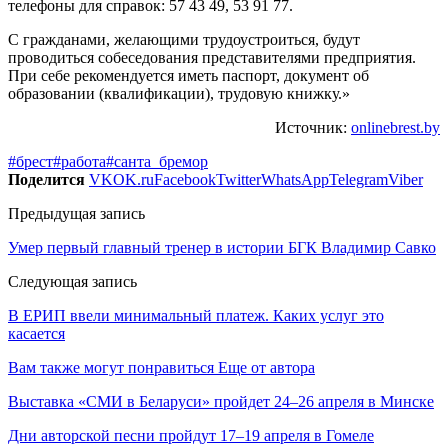
телефоны для справок: 57 43 49, 53 91 77.
С гражданами, желающими трудоустроиться, будут
проводиться собеседования представителями предприятия.
При себе рекомендуется иметь паспорт, документ об
образовании (квалификации), трудовую книжку.»
Источник:
onlinebrest.by
#брест
#работа
#санта_бремор
Поделится
VK
OK.ru
Facebook
Twitter
WhatsApp
Telegram
Viber
Предыдущая запись
Умер первый главный тренер в истории БГК Владимир Савко
Следующая запись
В ЕРИП ввели минимальный платеж. Каких услуг это
касается
Вам также могут понравиться
Еще от автора
Выставка «СМИ в Беларуси» пройдет 24–26 апреля в Минске
Дни авторской песни пройдут 17–19 апреля в Гомеле