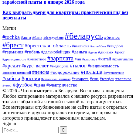
заработной платы в январе 2026 года
Как выбрать двери для квартиры: практический гид без
переплаты
Метки
#беларусь
#tochka
#бизнес
#авто
#банк
#беларусбанк
#брест
#брестская_область
#гандбол
#вакансия
#волейбол
#германия
#деньга
#гибель
#дальнобойщик
#динамо_брест
#дети
#зарплата
#ип
#китай
#животное
#коммуналка
#драгоценность
#квартира
#налог
#кредит
#курс_валют
#недвижимость
#медицина
#польша
#пенсия
#подорожание
#новости компаний
#путешествие
#россия
#работа
#сигарета
#сша
#телефон
#топливо
#семейный_капитал
#футбол
#цена
#электричество
#умер
© 2026 - Что посмотреть в Беларуси. Все права защищены.
Любое копирование материалов с нашего ресурса разрешается
только с обратной активной ссылкой на страницу статьи.
Все материалы опубликованные на сайте взяты с открытых
источников и других порталов интернета, все права на
авторство принадлежат их законным владельцам.
Sign in