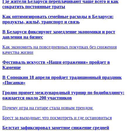
Где жители Беларуси переплачивают чаще всего и как
сократить постоянные траты
Как оптимизировать семейные расходы в Беларуси:
продукты, жильё, транспорт и связь
В Беларуси фиксируют замедление экономики и рост
давления на бизнес
Как экономить на повседневных покупках без снижения
качества жизни
Фестиваль искусств «Наши отражения» пройдет в
Каменце
В Сопоцкин 18 апреля пройдет традиционный праздник
«Писанки»
Гродно примет международный турнир по бодибилдингу:
ожидается около 200 участников
Почему игра на гитаре стала новым трендом
Брест за выходные: что посмотреть и где остановиться
Белстат зафиксировал заметное снижение средней