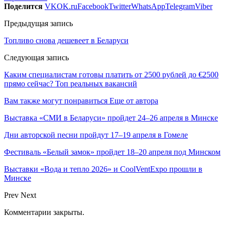
Поделится
VK
OK.ru
Facebook
Twitter
WhatsApp
Telegram
Viber
Предыдущая запись
Топливо снова дешевеет в Беларуси
Следующая запись
Каким специалистам готовы платить от 2500 рублей до €2500
прямо сейчас? Топ реальных вакансий
Вам также могут понравиться
Еще от автора
Выставка «СМИ в Беларуси» пройдет 24–26 апреля в Минске
Дни авторской песни пройдут 17–19 апреля в Гомеле
Фестиваль «Белый замок» пройдет 18–20 апреля под Минском
Выставки «Вода и тепло 2026» и CoolVentExpo прошли в
Минске
Prev
Next
Комментарии закрыты.