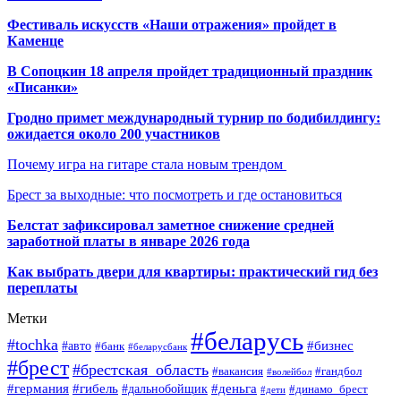
Фестиваль искусств «Наши отражения» пройдет в
Каменце
В Сопоцкин 18 апреля пройдет традиционный праздник
«Писанки»
Гродно примет международный турнир по бодибилдингу:
ожидается около 200 участников
Почему игра на гитаре стала новым трендом
Брест за выходные: что посмотреть и где остановиться
Белстат зафиксировал заметное снижение средней
заработной платы в январе 2026 года
Как выбрать двери для квартиры: практический гид без
переплаты
Метки
#беларусь
#tochka
#бизнес
#авто
#банк
#беларусбанк
#брест
#брестская_область
#гандбол
#вакансия
#волейбол
#германия
#деньга
#гибель
#дальнобойщик
#динамо_брест
#дети