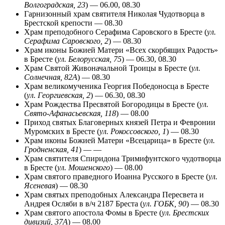
Волгоградская, 23
) — 06.00, 08.30
Гарнизонный храм святителя Николая Чудотворца в
Брестской крепости — 08.30
Храм преподобного Серафима Саровского в Бресте (
ул.
Серафима Саровского, 2
) — 08.30
Храм иконы Божией Матери «Всех скорбящих Радость»
в Бресте (
ул. Белорусская, 75
) — 06.30, 08.30
Храм Святой Живоначальной Троицы в Бресте (
ул.
Солнечная, 82А
) — 08.30
Храм великомученика Георгия Победоносца в Бресте
(
ул. Георгиевская, 2
) — 06.30, 08.30
Храм Рождества Пресвятой Богородицы в Бресте (
ул.
Свято-Афанасьевская, 118
) — 08.00
Приход святых Благоверных князей Петра и Февронии
Муромских в Бресте (
ул. Рокоссовского, 1
) — 08.30
Храм иконы Божией Матери «Всецарица» в Бресте (
ул.
Гродненская, 41
) — —
Храм святителя Спиридона Тримифунтского чудотворца
в Бресте (
ул. Мошенского
) — 08.00
Храм святого праведного Иоанна Русского в Бресте (
ул.
Ясеневая
) — 08.30
Храм святых преподобных Александра Пересвета и
Андрея Осляби в в/ч 2187 Бреста (
ул. ГОБК, 90
) — 08.30
Храм святого апостола Фомы в Бресте (
ул. Брестских
дивизий, 37А
) — 08.00