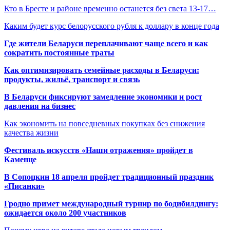
Кто в Бресте и районе временно останется без света 13-17…
Каким будет курс белорусского рубля к доллару в конце года
Где жители Беларуси переплачивают чаще всего и как
сократить постоянные траты
Как оптимизировать семейные расходы в Беларуси:
продукты, жильё, транспорт и связь
В Беларуси фиксируют замедление экономики и рост
давления на бизнес
Как экономить на повседневных покупках без снижения
качества жизни
Фестиваль искусств «Наши отражения» пройдет в
Каменце
В Сопоцкин 18 апреля пройдет традиционный праздник
«Писанки»
Гродно примет международный турнир по бодибилдингу:
ожидается около 200 участников