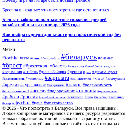
Почему игра на гитаре стала новым трендом
Брест за выходные: что посмотреть и где остановиться
Белстат зафиксировал заметное снижение средней
заработной платы в январе 2026 года
Как выбрать двери для квартиры: практический гид без
переплаты
Метки
#беларусь
#tochka
#бизнес
#авто
#банк
#беларусбанк
#брест
#брестская_область
#гандбол
#вакансия
#волейбол
#германия
#деньга
#гибель
#дальнобойщик
#динамо_брест
#дети
#зарплата
#ип
#китай
#животное
#коммуналка
#драгоценность
#квартира
#налог
#кредит
#курс_валют
#недвижимость
#медицина
#польша
#пенсия
#подорожание
#новости компаний
#путешествие
#россия
#работа
#сигарета
#сша
#телефон
#топливо
#семейный_капитал
#футбол
#цена
#электричество
#умер
© 2026 - Что посмотреть в Беларуси. Все права защищены.
Любое копирование материалов с нашего ресурса разрешается
только с обратной активной ссылкой на страницу статьи.
Все материалы опубликованные на сайте взяты с открытых