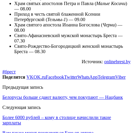
Храм святых апостолов Петра и Павла (
Малые Косичи
)
— 08.00
Приход в честь святой блаженной Ксении
Петербургской (
Тельмы-1
) — 09.00
Храм святого апостола Иоанна Богослова (
Черни
) —
08.00
Свято-Афанасиевский мужской монастырь Бреста —
07.30
Свято-Рождество-Богородицкий женский монастырь
Бреста — 08.30
Источник:
onlinebrest.by
#брест
Поделится
VK
OK.ru
Facebook
Twitter
WhatsApp
Telegram
Viber
Предыдущая запись
Белорусы больше сдают валюту, чем покупают — Нацбанк
Следующая запись
Более 6000 рублей – кому в столице начислили такие
зарплаты
Вам также могут понравиться
Еще от автора