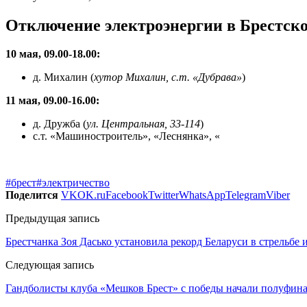
Отключение электроэнергии в Брестско
10 мая, 09.00-18.00:
д. Михалин (
хутор Михалин, с.т. «Дубрава»
)
11 мая, 09.00-16.00:
д. Дружба (
ул. Центральная, 33-114
)
с.т. «Машиностроитель», «Леснянка», «
#брест
#электричество
Поделится
VK
OK.ru
Facebook
Twitter
WhatsApp
Telegram
Viber
Предыдущая запись
Брестчанка Зоя Дасько установила рекорд Беларуси в стрельбе
Следующая запись
Гандболисты клуба «Мешков Брест» с победы начали полуфин