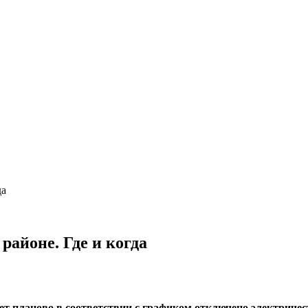
да
районе. Где и когда
будет планово в соответствии с графиком отключено электриче