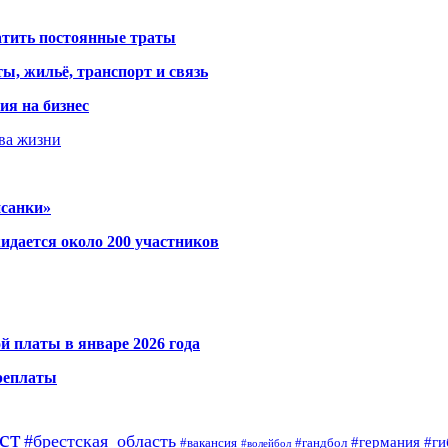
атить постоянные траты
ы, жильё, транспорт и связь
ия на бизнес
тва жизни
исанки»
идается около 200 участников
й платы в январе 2026 года
ереплаты
ст
#брестская_область
#германия
#ги
#гандбол
#вакансия
#волейбол