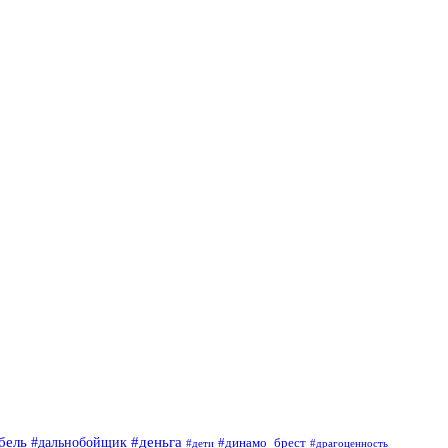
#деньга
бель
#дальнобойщик
#динамо_брест
#дети
#драгоценность