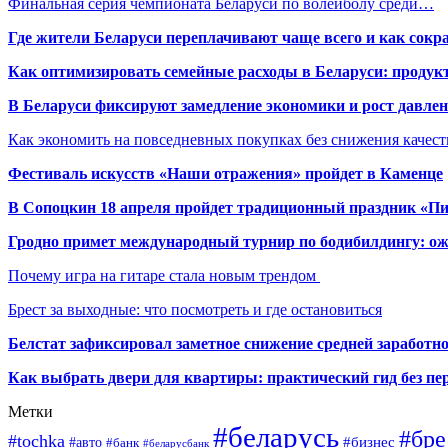
Финальная серия чемпионата Беларуси по волейболу среди…
Где жители Беларуси переплачивают чаще всего и как сокр
Как оптимизировать семейные расходы в Беларуси: продукт
В Беларуси фиксируют замедление экономики и рост давлен
Как экономить на повседневных покупках без снижения качес
Фестиваль искусств «Наши отражения» пройдет в Каменце
В Сопоцкин 18 апреля пройдет традиционный праздник «П
Гродно примет международный турнир по бодибилдингу: ож
Почему игра на гитаре стала новым трендом
Брест за выходные: что посмотреть и где остановиться
Белстат зафиксировал заметное снижение средней заработно
Как выбрать двери для квартиры: практический гид без п
Метки
#беларусь
#бре
#tochka
#бизнес
#авто
#банк
#беларусбанк