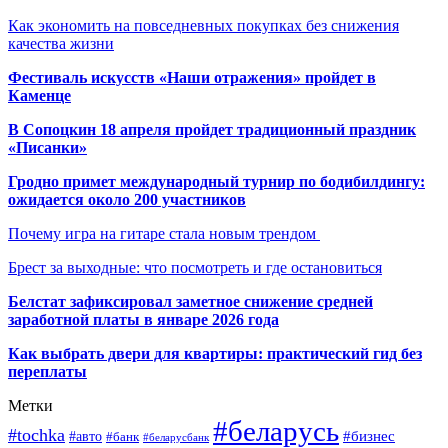
Как экономить на повседневных покупках без снижения
качества жизни
Фестиваль искусств «Наши отражения» пройдет в
Каменце
В Сопоцкин 18 апреля пройдет традиционный праздник
«Писанки»
Гродно примет международный турнир по бодибилдингу:
ожидается около 200 участников
Почему игра на гитаре стала новым трендом
Брест за выходные: что посмотреть и где остановиться
Белстат зафиксировал заметное снижение средней
заработной платы в январе 2026 года
Как выбрать двери для квартиры: практический гид без
переплаты
Метки
#беларусь
#tochka
#бизнес
#авто
#банк
#беларусбанк