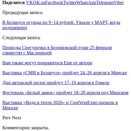
Поделится
VK
OK.ru
Facebook
Twitter
WhatsApp
Telegram
Viber
Предыдущая запись
В Беларуси огурцы по 9−14 рублей. Узнали у МАРТ, когда
подешевеют
Следующая запись
Проводы Снегурочки в Беловежской пуще 25 февраля
совместят с Масленицей
Вам также могут понравиться
Еще от автора
Выставка «СМИ в Беларуси» пройдет 24–26 апреля в Минске
Дни авторской песни пройдут 17–19 апреля в Гомеле
Фестиваль «Белый замок» пройдет 18–20 апреля под Минском
Выставки «Вода и тепло 2026» и CoolVentExpo прошли в
Минске
Prev
Next
Комментарии закрыты.