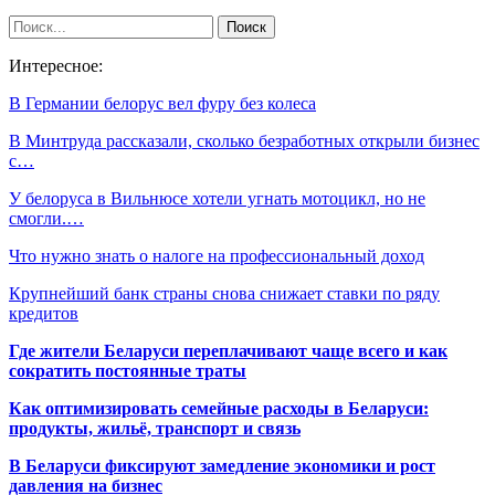
Интересное:
В Германии белорус вел фуру без колеса
В Минтруда рассказали, сколько безработных открыли бизнес
с…
У белоруса в Вильнюсе хотели угнать мотоцикл, но не
смогли.…
Что нужно знать о налоге на профессиональный доход
Крупнейший банк страны снова снижает ставки по ряду
кредитов
Где жители Беларуси переплачивают чаще всего и как
сократить постоянные траты
Как оптимизировать семейные расходы в Беларуси:
продукты, жильё, транспорт и связь
В Беларуси фиксируют замедление экономики и рост
давления на бизнес