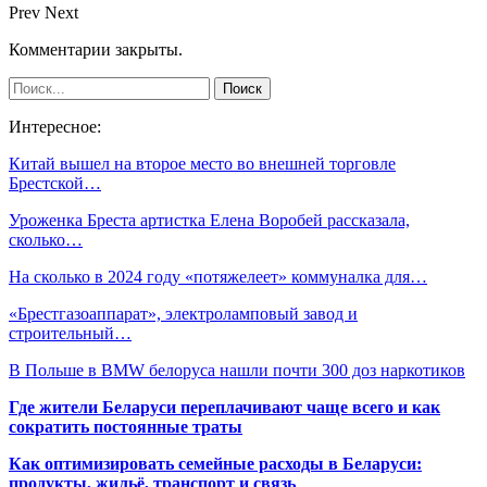
Prev
Next
Комментарии закрыты.
Интересное:
Китай вышел на второе место во внешней торговле
Брестской…
Уроженка Бреста артистка Елена Воробей рассказала,
сколько…
На сколько в 2024 году «потяжелеет» коммуналка для…
«Брестгазоаппарат», электроламповый завод и
строительный…
В Польше в BMW белоруса нашли почти 300 доз наркотиков
Где жители Беларуси переплачивают чаще всего и как
сократить постоянные траты
Как оптимизировать семейные расходы в Беларуси:
продукты, жильё, транспорт и связь