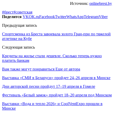
Источник:
onlinebrest.by
#брест
#советская
Поделится
VK
OK.ru
Facebook
Twitter
WhatsApp
Telegram
Viber
Предыдущая запись
Спортсменка из Бреста завоевала золото Гран-при по тяжелой
атлетике на Кубе
Следующая запись
Кредиты на жилье стали дешевле. Сколько теперь нужно
платить банкам
Вам также могут понравиться
Еще от автора
Выставка «СМИ в Беларуси» пройдет 24–26 апреля в Минске
Дни авторской песни пройдут 17–19 апреля в Гомеле
Фестиваль «Белый замок» пройдет 18–20 апреля под Минском
Выставки «Вода и тепло 2026» и CoolVentExpo прошли в
Минске