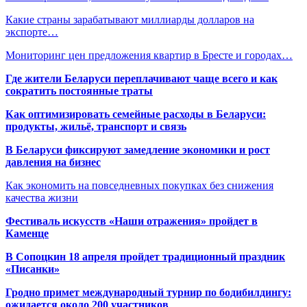
Какие страны зарабатывают миллиарды долларов на
экспорте…
Мониторинг цен предложения квартир в Бресте и городах…
Где жители Беларуси переплачивают чаще всего и как
сократить постоянные траты
Как оптимизировать семейные расходы в Беларуси:
продукты, жильё, транспорт и связь
В Беларуси фиксируют замедление экономики и рост
давления на бизнес
Как экономить на повседневных покупках без снижения
качества жизни
Фестиваль искусств «Наши отражения» пройдет в
Каменце
В Сопоцкин 18 апреля пройдет традиционный праздник
«Писанки»
Гродно примет международный турнир по бодибилдингу:
ожидается около 200 участников