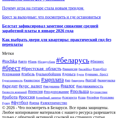
Почему игра на гитаре стала новым трендом
Брест за выходные: что посмотреть и где остановиться
Белстат зафиксировал заметное снижение средней
заработной платы в январе 2026 года
Как выбрать двери для квартиры: практический гид без
переплаты
Метки
#беларусь
#tochka
#бизнес
#авто
#банк
#беларусбанк
#брест
#брестская_область
#гандбол
#вакансия
#волейбол
#германия
#деньга
#гибель
#дальнобойщик
#динамо_брест
#дети
#зарплата
#ип
#китай
#животное
#коммуналка
#драгоценность
#квартира
#налог
#кредит
#курс_валют
#недвижимость
#медицина
#польша
#пенсия
#подорожание
#новости компаний
#путешествие
#россия
#работа
#сигарета
#сша
#телефон
#топливо
#семейный_капитал
#футбол
#цена
#электричество
#умер
© 2026 - Что посмотреть в Беларуси. Все права защищены.
Любое копирование материалов с нашего ресурса разрешается
только с обратной активной ссылкой на страницу статьи.