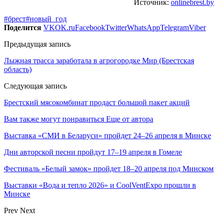
Источник:
onlinebrest.by
#брест
#новый_год
Поделится
VK
OK.ru
Facebook
Twitter
WhatsApp
Telegram
Viber
Предыдущая запись
Лыжная трасса заработала в агрогородке Мир (Брестская
область)
Следующая запись
Брестский мясокомбинат продаст большой пакет акций
Вам также могут понравиться
Еще от автора
Выставка «СМИ в Беларуси» пройдет 24–26 апреля в Минске
Дни авторской песни пройдут 17–19 апреля в Гомеле
Фестиваль «Белый замок» пройдет 18–20 апреля под Минском
Выставки «Вода и тепло 2026» и CoolVentExpo прошли в
Минске
Prev
Next