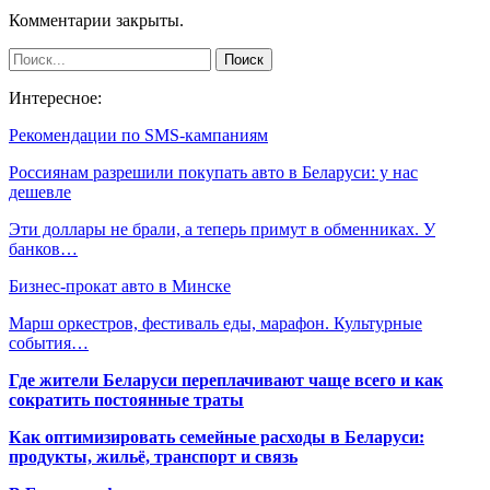
Комментарии закрыты.
Интересное:
Рекомендации по SMS-кампаниям
Россиянам разрешили покупать авто в Беларуси: у нас
дешевле
Эти доллары не брали, а теперь примут в обменниках. У
банков…
Бизнес-прокат авто в Минске
Марш оркестров, фестиваль еды, марафон. Культурные
события…
Где жители Беларуси переплачивают чаще всего и как
сократить постоянные траты
Как оптимизировать семейные расходы в Беларуси:
продукты, жильё, транспорт и связь